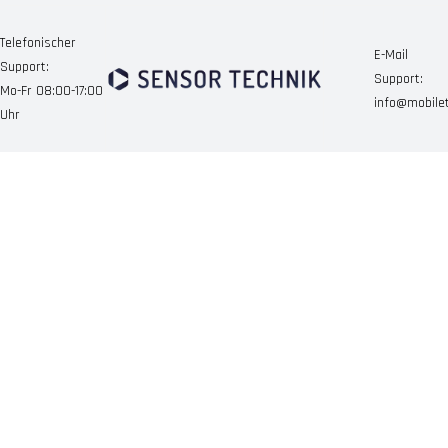
Telefonischer
E-Mail
Support:
Support:
Mo-Fr 08:00-17:00
info@mobile
Uhr