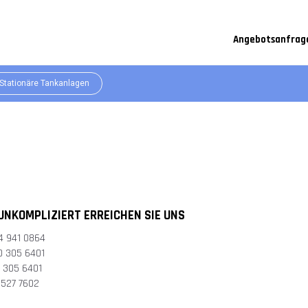
tankstelle.at/images/mobile-tankstelle.webp", "description":
 "AdBlue Tankstellen, Tankstationen", "brand": { "@type": "Brand",
kstationen-1600/", "priceCurrency": "EUR", "price": "1600.00",
Angebotsanfrag
Stationäre Tankanlagen
UNKOMPLIZIERT ERREICHEN SIE UNS
4 941 0864
0 305 6401
305 6401
27 7602