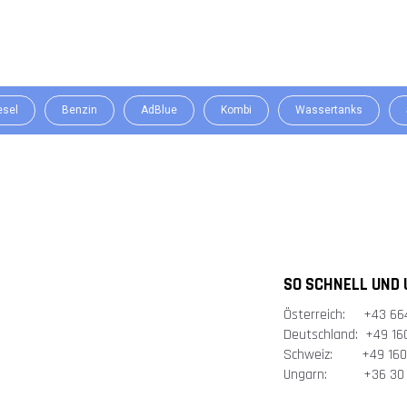
ue Tankstation - Fassungsvermögen von 1600", "image": "https://mobile
e Versorgung von Nutzfahrzeugflotten.", "sku": "J1600ADB", "category":
://mobiletankstelle.at/adblue-tankstelle/adblue-tankstationen/adblue-tan
//schema.org/NewCondition" }}
esel
Benzin
AdBlue
Kombi
Wassertanks
SO SCHNELL UND 
Österreich: +43 66
Deutschland: +49 16
Schweiz: +49 160 
Ungarn: +36 30 5