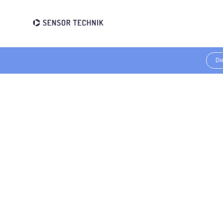
{ "@context": "https://schema.org", "@type": "Product", "name": "AdBl
"Stationäre AdBlue Tankstation mit 1600 Liter Fassungsvermögen für di
"name": "SENSOR TECHNIK" }, "offers": { "@type": "Offer", "url": "https
"availability": "https://schema.org/InStock", "itemCondition": "https:
Di