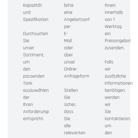
Kapazität
bitte
Ihnen
und
eine
innerhalb
Spezifikationen.
Angebotsanfrage
von 1
per
Werktag
Durchsuchen
E-
ein
Sie
Mail
Preisangebot
unser
oder
zusenden.
Sortiment,
über
um
unser
Falls
den
Online-
wir
passenden
Anfrageformular.
zusätzliche
Tank
Informationen
auszuwählen,
Stellen
benötigen,
der
Sie
werden
Ihren
sicher,
wir
Anforderungen
dass
Sie
entspricht.
Sie
kontaktieren,
alle
um
relevanten
den