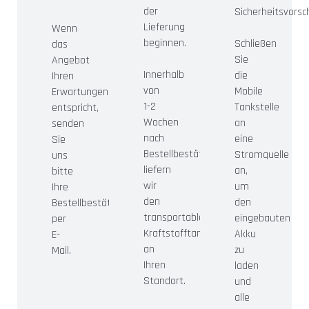
der
Sicherheitsvorsch
Lieferung
Wenn
beginnen.
Schließen
das
Sie
Angebot
Innerhalb
die
Ihren
von
Mobile
Erwartungen
1-2
Tankstelle
entspricht,
Wochen
an
senden
nach
eine
Sie
Bestellbestätigung
Stromquelle
uns
liefern
an,
bitte
wir
um
Ihre
den
den
Bestellbestätigung
transportablen
eingebauten
per
Kraftstofftank
Akku
E-
an
zu
Mail.
Ihren
laden
Standort.
und
alle