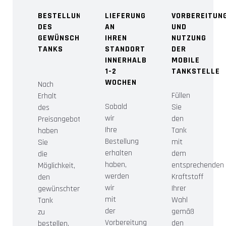
BESTELLUNG
LIEFERUNG
VORBEREITUN
DES
AN
UND
GEWÜNSCHTEN
IHREN
NUTZUNG
TANKS
STANDORT
DER
INNERHALB VON
MOBILE
1-2
TANKSTELLE
WOCHEN
Nach
Füllen
Erhalt
Sobald
Sie
des
wir
den
Preisangebots
Ihre
Tank
haben
Bestellung
mit
Sie
erhalten
dem
die
haben,
entsprechenden
Möglichkeit,
werden
Kraftstoff
den
wir
Ihrer
gewünschten
mit
Wahl
Tank
der
gemäß
zu
Vorbereitung
den
bestellen.