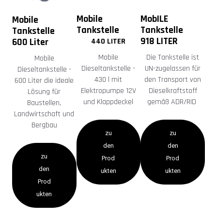
Mobile
MobILE
Mobile
Tankstelle
Tankstelle
Tankstelle
918 LITER
600 Liter
440 LITER
Mobile
Die Tankstelle ist
Mobile
Dieseltankstelle -
UN-zugelassen für
Dieseltankstelle -
430 l mit
den Transport von
600 Liter die ideale
Elektropumpe 12V
Dieselkraftstoff
Lösung für
und Klappdeckel
gemäß ADR/RID
Baustellen,
Landwirtschaft und
Bergbau
zu
zu
den
den
zu
Prod
Prod
den
ukten
ukten
Prod
ukten