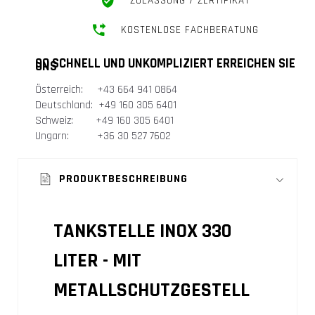
ZULASSUNG / ZERTIFIKAT
KOSTENLOSE FACHBERATUNG
SO SCHNELL UND UNKOMPLIZIERT ERREICHEN SIE
UNS
Österreich: +43 664 941 0864
Deutschland: +49 160 305 6401
Schweiz: +49 160 305 6401
Ungarn: +36 30 527 7602
PRODUKTBESCHREIBUNG
TANKSTELLE INOX 330
LITER - MIT
METALLSCHUTZGESTELL