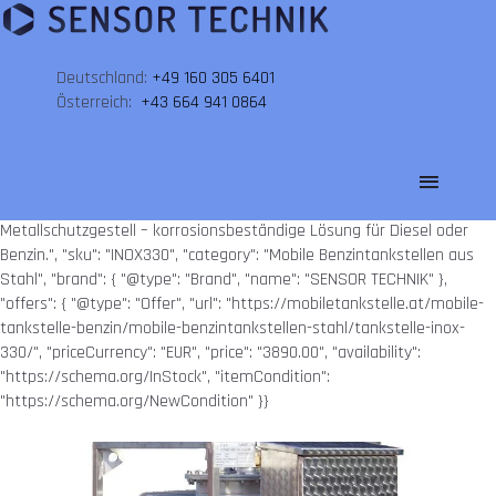
Deutschland:
+49 160 305 6401
Österreich:
+43 664 941 0864
{ "@context": "https://schema.org", "@type": "Product", "name":
"Tankstelle INOX 330 l mit Metallschutzgestell", "image":
"https://mobiletankstelle.at/images/inox_330_tankanlage_aus_edelst
ahl.webp", "description": "Edelstahl-Tankstelle INOX 330 Liter mit
Metallschutzgestell – korrosionsbeständige Lösung für Diesel oder
Benzin.", "sku": "INOX330", "category": "Mobile Benzintankstellen aus
Stahl", "brand": { "@type": "Brand", "name": "SENSOR TECHNIK" },
"offers": { "@type": "Offer", "url": "https://mobiletankstelle.at/mobile-
tankstelle-benzin/mobile-benzintankstellen-stahl/tankstelle-inox-
330/", "priceCurrency": "EUR", "price": "3890.00", "availability":
"https://schema.org/InStock", "itemCondition":
"https://schema.org/NewCondition" }}