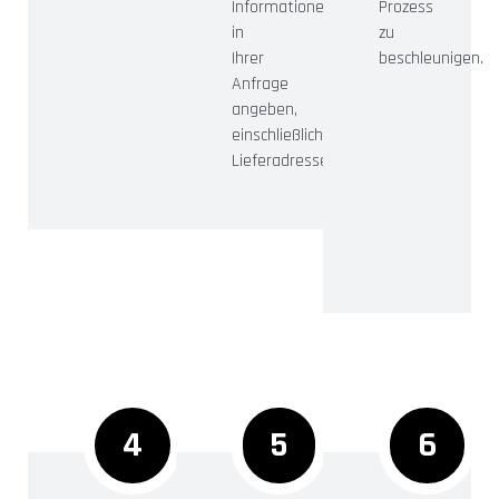
Informationen
Prozess
in
zu
Ihrer
beschleunigen.
Anfrage
angeben,
einschließlich
Lieferadresse.
4
5
6