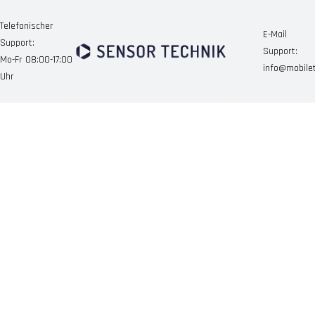
Telefonischer
E-Mail
Support:
Support:
Mo-Fr 08:00-17:00
info@mobile
Uhr