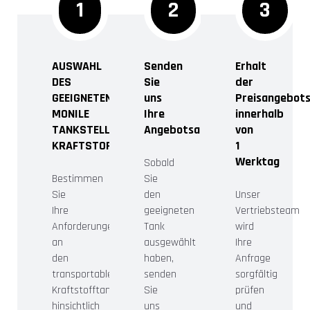
1
2
3
AUSWAHL
Senden
Erhalt
DES
Sie
der
GEEIGNETEN
uns
Preisangebot
MONILE
Ihre
innerhalb
TANKSTELLE,
Angebotsanfrage
von
KRAFTSTOFFTANKS
1
Werktag
Sobald
Bestimmen
Sie
Sie
den
Unser
Ihre
geeigneten
Vertriebsteam
Anforderungen
Tank
wird
an
ausgewählt
Ihre
den
haben,
Anfrage
transportablen
senden
sorgfältig
Kraftstofftank
Sie
prüfen
hinsichtlich
uns
und