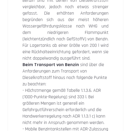
Benzin sind mit denen von Dieselkraftstoff
vergleichbar, jedoch noch etwas strenger
gefasst. Die erhöhten Anforderungen
begründen sich aus der meist höheren
Wassergefährdungsklasse nach WHG und
dem niedrigeren Flammpunkt
(leichtentzündlich nach GefStoffV) von Benzin.
Für Lagertanks ab einer Größe von 200 l wird
eine Rückhalteeinrichtung gefordert, wenn sie
nicht doppelwandig ausgeführt sind.
Beim Transport von Benzin
sind über die
Anforderungen zum Transport von
Dieselkraftstoff hinaus noch folgende Punkte
zu beachten:
- Höchstmenge gemäß Tabelle 1.1.3.6. ADR
(1000-Punkte-Regelung) sind 333 l. Bei
größeren Mengen ist generell ein
Gefahrgutführerschein erforderlich und die
Handwerkerregelung nach ADR 1.1.3.1 c) kann
nicht mehr in Anspruch genommen werden.
- Mobile Benzintankstellen mit ADR-Zulassung